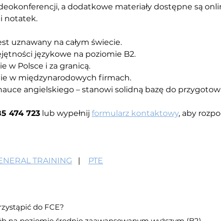
deokonferencji, a dodatkowe materiały dostępne są onl
i notatek.
est uznawany na całym świecie.
jętności językowe na poziomie B2.
e w Polsce i za granicą.
nie w międzynarodowych firmach.
auce angielskiego – stanowi solidną bazę do przygotowa
5 474 723
 lub wypełnij 
formularz kontaktowy
, aby rozp
GENERAL TRAINING
   |    
PTE
rzystąpić do FCE?
sób na poziomie średnio zaawansowanym wyższym (B2).