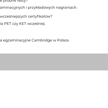
e próbne testy?
gzaminacyjnych i przykładowych nagraniach.
wcześniejszych certyfikatów?
ia PET czy KET wcześniej.
tra egzaminacyjne Cambridge w Polsce.
.kopcinski@gmail.com
+48 785 474 723
©2022 Якуб Копчиньски — английский онлайн
Блог
Политика конфиденци