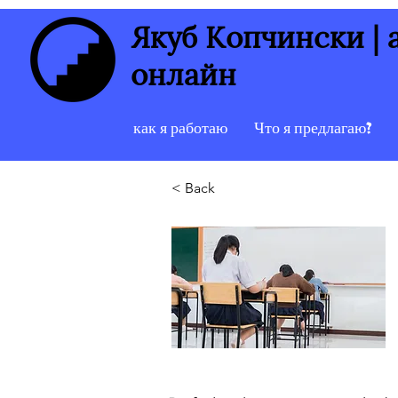
Якуб Копчински |
онлайн
как я работаю
Что я предлагаю?
< Back