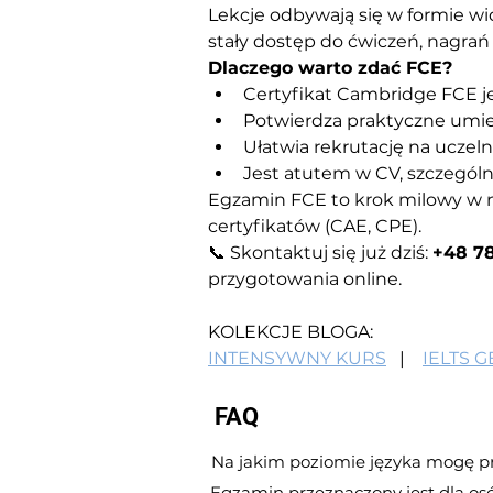
Lekcje odbywają się w formie wi
stały dostęp do ćwiczeń, nagrań 
Dlaczego warto zdać FCE?
Certyfikat Cambridge FCE j
Potwierdza praktyczne umie
Ułatwia rekrutację na uczelni
Jest atutem w CV, szczegól
Egzamin FCE to krok milowy w n
certyfikatów (CAE, CPE).
📞 Skontaktuj się już dziś: 
+48 78
przygotowania online.
KOLEKCJE BLOGA:
INTENSYWNY KURS
   |    
IELTS 
FAQ
Na jakim poziomie języka mogę p
Egzamin przeznaczony jest dla o