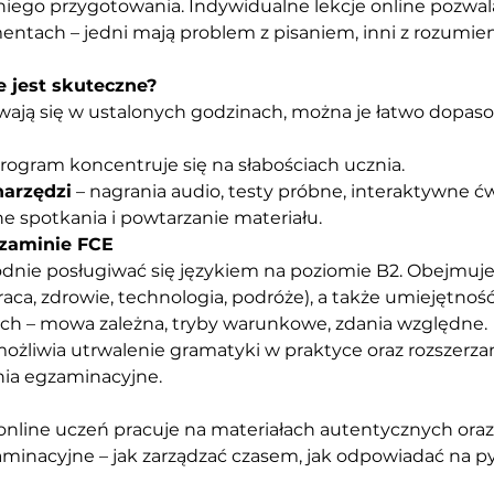
go przygotowania. Indywidualne lekcje online pozwala
mentach – jedni mają problem z pisaniem, inni z rozumie
 jest skuteczne?
ywają się w ustalonych godzinach, można je łatwo dopaso
program koncentruje się na słabościach ucznia.
arzędzi
 – nagrania audio, testy próbne, interaktywne ćw
ne spotkania i powtarzanie materiału.
gzaminie FCE
dnie posługiwać się językiem na poziomie B2. Obejmuje
ca, zdrowie, technologia, podróże), a także umiejętność
ch – mowa zależna, tryby warunkowe, zdania względne.
żliwia utrwalenie gramatyki w praktyce oraz rozszerzan
nia egzaminacyjne.
nline uczeń pracuje na materiałach autentycznych oraz
minacyjne – jak zarządzać czasem, jak odpowiadać na pyta