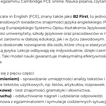
egzaminu Cambridge FCE online. Nauka pisania, czytani
ate in English (FCE), znany także jako 
B2 First
, to jedno
rodowych świadectw znajomości języka angielskiego. P
g Europejskiego Systemu Opisu Kształcenia Językowego 
zez uniwersytety, szkoły językowe oraz pracodawców w
i: zarówno w dalszej edukacji, jak i w życiu zawodowym.
to doskonałe rozwiązanie dla osób, które chcą w elastyc
ą języka. Lekcje odbywają się indywidualnie, dzięki cz
a. Taki model nauki gwarantuje maksymalną efektywność
.
ę z pięciu części:
umieniem)
 – sprawdzanie umiejętności analizy tekstów 
ie tekstów użytkowych, np. listów, artykułów, rozprawek.
ykowe)
 – test znajomości gramatyki i słownictwa.
łuchu)
 – odsłuchiwanie nagrań i udzielanie odpowiedzi.
zmowa z egzaminatorem i symulacje codziennych sytuacji