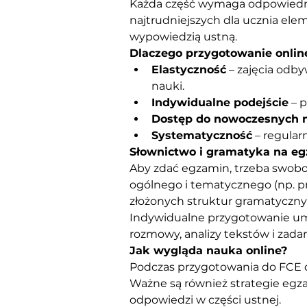
Każda część wymaga odpowiednie
najtrudniejszych dla ucznia ele
wypowiedzią ustną.
Dlaczego przygotowanie online
Elastyczność
 – zajęcia odb
nauki.
Indywidualne podejście
 – 
Dostęp do nowoczesnych n
Systematyczność
 – regular
Słownictwo i gramatyka na e
Aby zdać egzamin, trzeba swobo
ogólnego i tematycznego (np. pra
złożonych struktur gramatyczny
Indywidualne przygotowanie umo
rozmowy, analizy tekstów i zada
Jak wygląda nauka online?
Podczas przygotowania do FCE o
Ważne są również strategie egza
odpowiedzi w części ustnej.