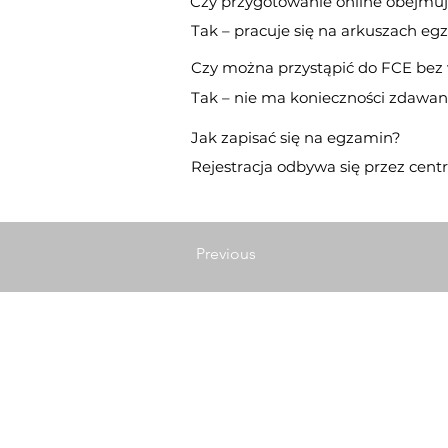
Czy przygotowanie online obejmuj
Tak – pracuje się na arkuszach e
Czy można przystąpić do FCE bez 
Tak – nie ma konieczności zdawan
Jak zapisać się na egzamin?
Rejestracja odbywa się przez cen
Previous
jakub
дом
Контакт