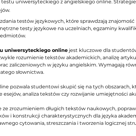
estu uniwersyteckiego z angielskiego online. Strategi
ejów.
zdania testów językowych, które sprawdzają znajomość 
rzne testy językowe na uczelniach, egzaminy kwalifika
zedmiotów. 
u uniwersyteckiego online
 jest kluczowe dla studentó
zwykle rozumienie tekstów akademickich, analizę artyk
i prac zaliczeniowych w języku angielskim. Wymagają rów
atego słownictwa.
ne pozwala studentowi skupić się na tych obszarach, k
ie esejów, analiza tekstów czy rozwijanie umiejętności 
nie ze zrozumieniem długich tekstów naukowych, popra
ów i konstrukcji charakterystycznych dla języka akad
nego cytowania, streszczania i tworzenia logicznej st