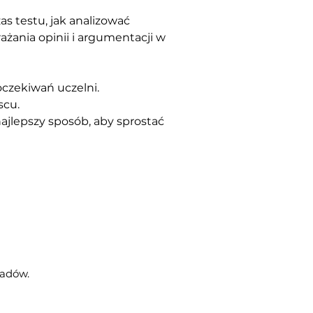
 testu, jak analizować 
żania opinii i argumentacji w 
czekiwań uczelni. 
scu.
najlepszy sposób, aby sprostać 
ładów.