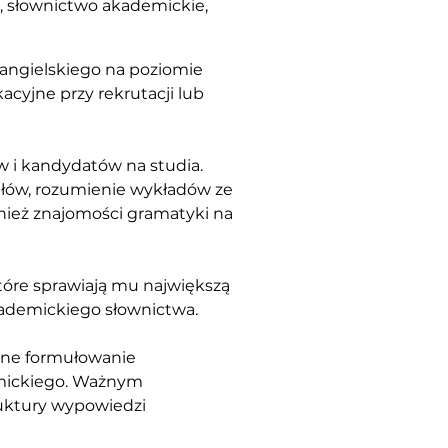
e, słownictwo akademickie,
angielskiego na poziomie 
cyjne przy rekrutacji lub 
w i kandydatów na studia.
ułów, rozumienie wykładów ze 
nież znajomości gramatyki na 
tóre sprawiają mu największą 
akademickiego słownictwa.
wne formułowanie 
emickiego. Ważnym 
ruktury wypowiedzi 