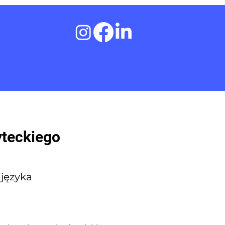
yteckiego
 języka