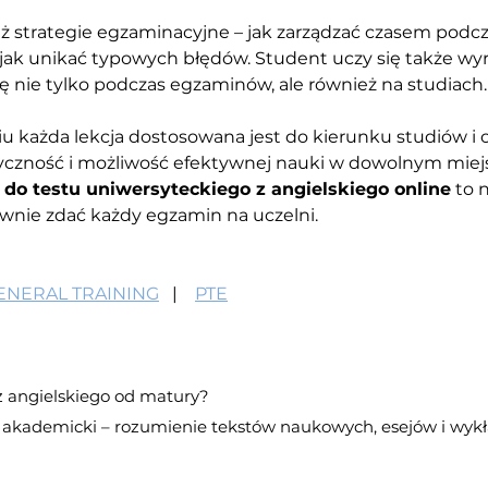
strategie egzaminacyjne – jak zarządzać czasem podczas
jak unikać typowych błędów. Student uczy się także wyra
ię nie tylko podczas egzaminów, ale również na studiach.
 każda lekcja dostosowana jest do kierunku studiów i o
tyczność i możliwość efektywnej nauki w dowolnym miej
do testu uniwersyteckiego z angielskiego online
 to 
ie zdać każdy egzamin na uczelni.
GENERAL TRAINING
   |    
PTE
 z angielskiego od matury?
k akademicki – rozumienie tekstów naukowych, esejów i wyk