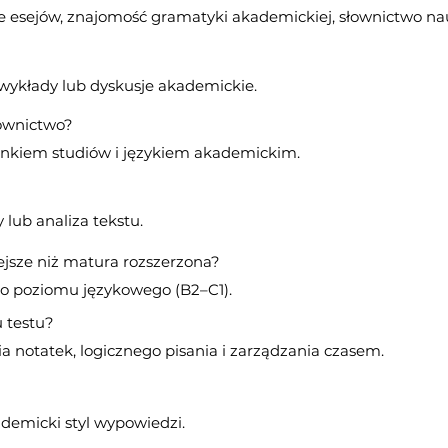
e esejów, znajomość gramatyki akademickiej, słownictwo n
wykłady lub dyskusje akademickie.
łownictwo?
runkiem studiów i językiem akademickim.
 lub analiza tekstu.
iejsze niż matura rozszerzona?
o poziomu językowego (B2–C1).
 testu?
ia notatek, logicznego pisania i zarządzania czasem.
ademicki styl wypowiedzi.