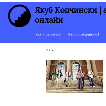
Якуб Копчински |
онлайн
как я работаю
Что я предлагаю?
< Back