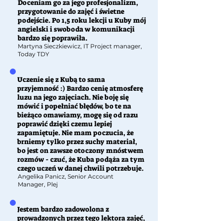
Doceniam go za jego profesjonalizm,
przygotowanie do zajęć i świetne
podejście. Po 1,5 roku lekcji u Kuby mój
angielski i swoboda w komunikacji
bardzo się poprawiła.
Martyna Sieczkiewicz, IT Project manager,
Today TDY
Uczenie się z Kubą to sama
przyjemność :) Bardzo cenię atmosferę
luzu na jego zajęciach. Nie boję się
mówić i popełniać błędów, bo te na
bieżąco omawiamy, mogę się od razu
poprawić dzięki czemu lepiej
zapamiętuje. Nie mam poczucia, że
brniemy tylko przez suchy materiał,
bo jest on zawsze otoczony mnóstwem
rozmów - czuć, że Kuba podąża za tym
czego uczeń w danej chwili potrzebuje.
Angelika Panicz, Senior Account
Manager, Plej
Jestem bardzo zadowolona z
prowadzonych przez tego lektora zajęć,