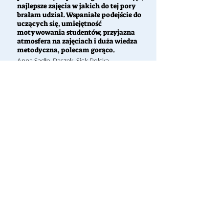
najlepsze zajęcia w jakich do tej pory
brałam udział. Wspaniałe podejście do
uczących się, umiejętność
motywowania studentów, przyjazna
atmosfera na zajęciach i duża wiedza
metodyczna, polecam gorąco.
Anna Sadło-Paszek, Sick Polska
Polecam zajęcia z Jakubem -
profesjonalny, nowoczesny styl
nauczania. Lekcje przebiegają w bardzo
dobrej atmosferze, co pozwala
przełamać barierę językową. Jakub
wspiera prawidłową wymowę,
dostosowuje się do potrzeb ucznia i
wykazuje się dużą cierpliwością.
Agnieszka Toś-Przybyłek, 7House
Nieruchomości
Pytania, które zadajecie