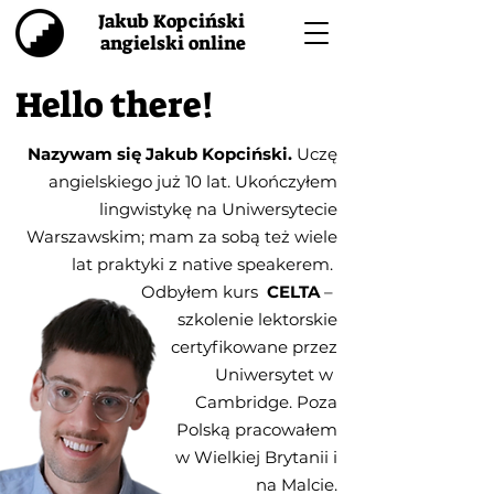
Jakub Kopciński
angielski online
Hello there!
Nazywam się Jakub Kopciński.
Uczę
angielskiego już 10 lat. Ukończyłem
lingwistykę na Uniwersytecie
Warszawskim; mam za sobą też wiele
lat praktyki z native speakerem.
Odbyłem kurs
CELTA
–
szkolenie
lektorskie
certyfikowane
przez
Uniwersytet w
Cambridge.
Poza
Polską
pracowałem
w Wielkiej
Brytanii i
na Malcie.