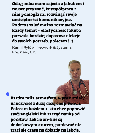
Od 1,5 roku mam zajęcia z Jakubem i
muszę przyznać, że współpraca z
nim pomogła mi rozwinąć swoje
umiejętności komunikacyjne.
Podczas zajęć można rozmawiać na
każdy temat - elastyczność Jakuba
pozwala bardziej dopasować lekcje
do swoich potrzeb. polecam !
:)
Kamil Ryłów, Network & Systems
Engineer, CIC
Bardzo miła atmosfera, wyrozumiały
nauczyciel z dużą dozą cierpliwości.
Polecam każdemu, kto chce poprawić
swój angielski lub zacząć naukę od
podstaw. Lekcje on-line są
dodatkowym atutem, ponieważ nie
traci się czasu na dojazdy na lekcje.