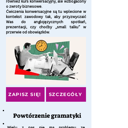
również kurs konwersacyjny, ale wzbogacony
o zwroty biznesowe.
Ćwiczenia konwersacyjne są tu wplecione w
kontekst zawodowy tak, aby przyzwyczaić
Was do anglojęzycznych spotkań,
prezentacji, czy choćby „small talku” w
przerwie od obowiązków.
ZAPISZ SIĘ!
SZCZEGÓŁY
Powtórzenie gramatyki
Wielu z nas nie ma problemu ze