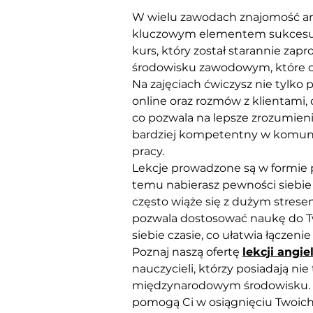
W wielu zawodach znajomość angi
kluczowym elementem sukcesu 
kurs, który został starannie z
środowisku zawodowym, które cor
Na zajęciach ćwiczysz nie tylko 
online oraz rozmów z klientami, 
co pozwala na lepsze zrozumieni
bardziej kompetentny w komunika
pracy.
Lekcje prowadzone są w formie p
temu nabierasz pewności siebie
często wiąże się z dużym stresem
pozwala dostosować naukę do T
siebie czasie, co ułatwia łącze
Poznaj naszą ofertę 
lekcji angie
nauczycieli, którzy posiadają ni
międzynarodowym środowisku. D
pomogą Ci w osiągnięciu Twoich