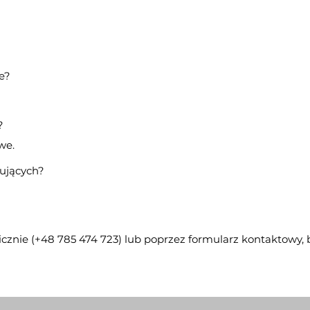
e?
?
we.
kujących?
icznie (+48 785 474 723) lub poprzez formularz kontaktowy, b