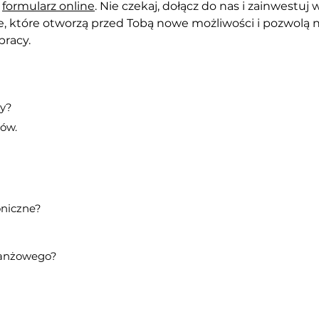
 
formularz online
. Nie czekaj, dołącz do nas i zainwestuj
we, które otworzą przed Tobą nowe możliwości i pozwol
racy.
cy?
tów.
oniczne?
ranżowego?