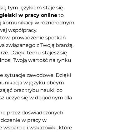
ę tym językiem staje się 
gielski w pracy online
 to 
ej komunikacji w różnorodnym 
wej współpracy.
ortów, prowadzenie spotkań 
wa związanego z Twoją branżą, 
e. Dzięki temu stajesz się 
dnosi Twoją wartość na rynku 
te sytuacje zawodowe. Dzięki 
munikacja w języku obcym 
ajęć oraz trybu nauki, co 
z uczyć się w dogodnym dla 
one przez doświadczonych 
iadczenie w pracy w 
wsparcie i wskazówki, które 