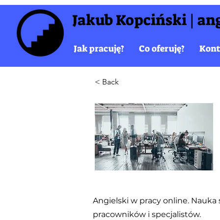
Jakub Kopciński | ang
Jak pracuję?
Co oferuję?
Kont
< Back
Angielski w pracy online. Nauka 
pracowników i specjalistów.