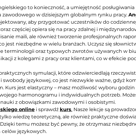
elskiego to konieczność, a umiejętność posługiwania si
zawodowego w dzisiejszym globalnym rynku pracy. 
An
aprojektowany, aby przygotować uczestników do codzienn
az częściej opiera się na pracy zdalnej i międzynarodo
pisanie maili, ale również tworzenie profesjonalnych rap
co jest niezbędne w wielu branżach. Uczysz się słownict
e terminologii oraz typowych zwrotów używanych w biurz
cji z kolegami z pracy oraz klientami, co w efekcie po
raktycznych symulacji, które odzwierciedlają rzeczywis
 i swobody językowej, co jest niezwykle ważne, gdyż ko
. Kurs jest elastyczny – masz możliwość wyboru godzin z
wojego harmonogramu i indywidualnych potrzeb. Możes
nie nauki z obowiązkami zawodowymi i osobistymi.
lskiego online
 i sprawdź 
kurs
.
 Nasze lekcje są prowadz
e tylko wiedzę teoretyczną, ale również praktyczne dośw
zięki temu możesz być pewny, że otrzymasz niezbędne 
 celów językowych.