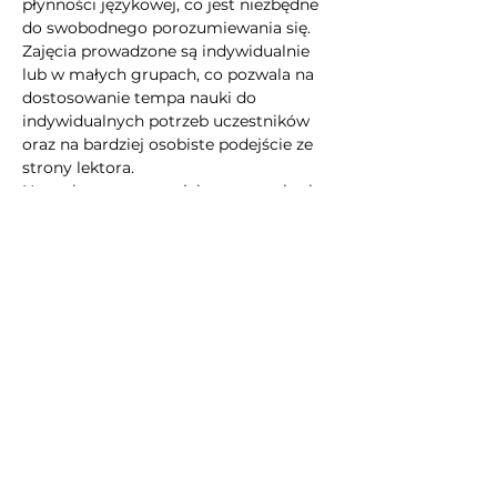
płynności językowej, co jest niezbędne 
do swobodnego porozumiewania się. 
Zajęcia prowadzone są indywidualnie 
lub w małych grupach, co pozwala na 
dostosowanie tempa nauki do 
indywidualnych potrzeb uczestników 
oraz na bardziej osobiste podejście ze 
strony lektora.
Nasze kursy są zaprojektowane tak, aby 
każdy uczestnik mógł w pełni 
wykorzystać swoje możliwości i 
zrealizować swoje cele językowe. 
Sprawdź nasz 
kurs konwersacyjny
 i 
inne 
lekcje angielskiego online
, które 
oferujemy, aby znaleźć idealny 
program dla siebie i rozpocząć swoją 
przygodę z nauką języka angielskiego 
w sposób, który będzie zarówno 
przyjemny, jak i skuteczny.
📞 Zadzwoń: 
+48 785 474 723
 lub 
zapisz się 
tutaj
, aby uzyskać więcej 
informacji na temat naszych kursów 