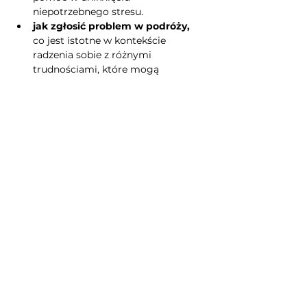
niepotrzebnego stresu.
jak zgłosić problem w podróży,
co jest istotne w kontekście 
radzenia sobie z różnymi 
trudnościami, które mogą 
wystąpić, takimi jak zgubiony 
bagaż, problemy z rezerwacją, czy 
inne nieprzewidziane okoliczności. 
Umiejętność ta obejmuje 
znajomość procedur 
reklamacyjnych, a także 
umiejętność wyrażania swoich 
potrzeb i oczekiwań w sposób 
jasny i zrozumiały. Ważne jest, aby 
wiedzieć, gdzie zgłaszać problemy i 
jakie dokumenty mogą być 
potrzebne, aby skutecznie 
rozwiązać sytuację.
Indywidualne lekcje online pozwalają 
ćwiczyć realistyczne dialogi i 