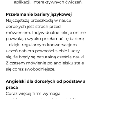
aplikacji, interaktywnych ćwiczeń.
Przełamanie bariery językowej
Najczęstszą przeszkodą w nauce 
dorosłych jest strach przed 
mówieniem. Indywidualne lekcje online 
pozwalają szybko przełamać tę barierę 
– dzięki regularnym konwersacjom 
uczeń nabiera pewności siebie i uczy 
się, że błędy są naturalną częścią nauki. 
Z czasem mówienie po angielsku staje 
się coraz swobodniejsze.
Angielski dla dorosłych od podstaw a 
praca
Coraz więcej firm wymaga 
podstawowej znajomości angielskiego 
– czy to w kontaktach z klientami, 
obsłudze dokumentów, czy w 
komunikacji wewnętrznej. Nawet 
prosty poziom językowy (A1–A2) 