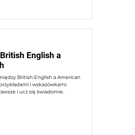
ritish English a
sh
między British English a American
 przykładami i wskazówkami.
zawsze i ucz się świadomie.