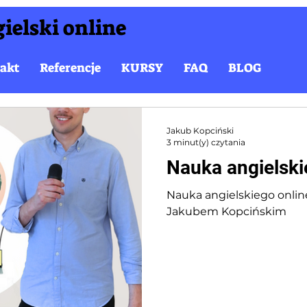
ielski online
akt
Referencje
KURSY
FAQ
BLOG
Jakub Kopciński
3 minut(y) czytania
Nauka angielsk
Nauka angielskiego onlin
Jakubem Kopcińskim