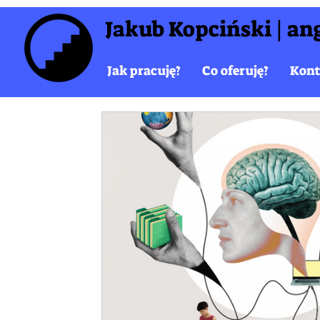
Jakub Kopciński | ang
Jak pracuję?
Co oferuję?
Kont