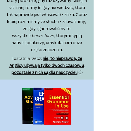
który powstaje, gdy raz używamy takiej, a
raz innej formy (nigdy nie wiedząc, która
tak naprawdę jest właściwa) - znika. Coraz
lepiej rozumiemy ze słuchu - zauważamy,
że gdy ignorowaliśmy te
wszystkie
been
i
have,
którymi sypią
native speakerzy, umykała nam duża
część znaczenia.​​
I ostatnia rzecz:
nie, to nieprawda, że
Anglicy używają tylko dwóch czasów, a
pozostałe z nich są dla nauczycieli
🙂