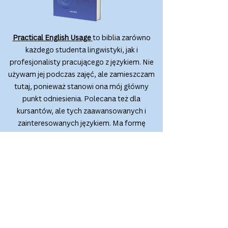
Practical English Usage
to biblia zarówno
każdego studenta lingwistyki, jak i
profesjonalisty pracującego z językiem. Nie
używam jej podczas zajęć, ale zamieszczam
tutaj, ponieważ stanowi ona mój główny
punkt odniesienia. Polecana też dla
kursantów, ale tych zaawansowanych i
zainteresowanych językiem. Ma formę
indeksu, gdzie pod np. hasłem
must've
znajdziecie praktyczny i obrazowy opis
problemu.
Sign up!
Na tym kursie systematycznie
pracujemy z materiałem