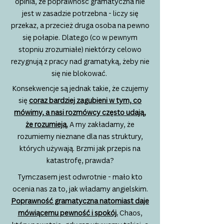
opinia, że poprawność gramatyczna nie
jest w zasadzie potrzebna - liczy się
przekaz, a przecież druga osoba na pewno
się połapie. Dlatego (co w pewnym
stopniu zrozumiałe) niektórzy celowo
rezygnują z pracy nad gramatyką, żeby nie
się nie blokować.
Konsekwencje są jednak takie, że czujemy
się
coraz bardziej zagubieni w tym, co
mówimy, a nasi rozmówcy często udają,
że rozumieją.
A my zakładamy, że
rozumiemy nieznane dla nas struktury,
których używają. Brzmi jak przepis na
katastrofę, prawda?
Tymczasem jest odwrotnie - mało kto
ocenia nas za to, jak władamy angielskim.
Poprawność gramatyczna natomiast daje
mówiącemu pewność i spokój.
Chaos,