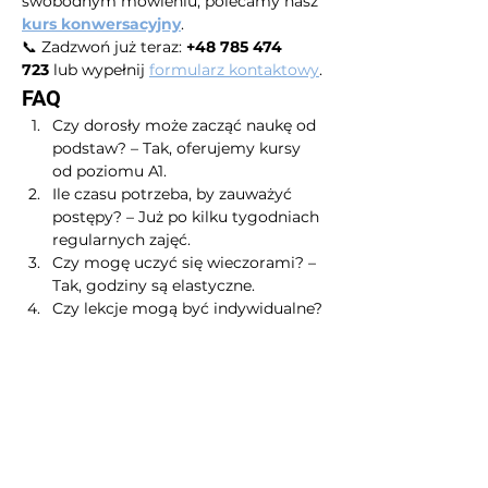
swobodnym mówieniu, polecamy nasz 
kurs konwersacyjny
.
📞 Zadzwoń już teraz: 
+48 785 474 
723
 lub wypełnij 
formularz kontaktowy
.
FAQ
Czy dorosły może zacząć naukę od 
podstaw? – Tak, oferujemy kursy 
od poziomu A1.
Ile czasu potrzeba, by zauważyć 
postępy? – Już po kilku tygodniach 
regularnych zajęć.
Czy mogę uczyć się wieczorami? – 
Tak, godziny są elastyczne.
Czy lekcje mogą być indywidualne? 
– Tak, to najczęściej wybierana 
forma.
Czy jest opcja lekcji grupowych? – 
Tak, dla osób, które wolą uczyć się 
w grupie.
Czy kurs online jest tak samo 
skuteczny jak stacjonarny? – Tak, a 