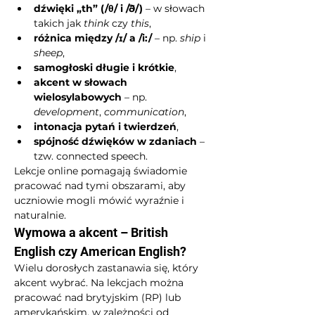
dźwięki „th” (/θ/ i /ð/)
 – w słowach 
takich jak 
think
 czy 
this
,
różnica między /ɪ/ a /i:/
 – np. 
ship
 i 
sheep
,
samogłoski długie i krótkie
,
akcent w słowach 
wielosylabowych
 – np. 
development
, 
communication
,
intonacja pytań i twierdzeń
,
spójność dźwięków w zdaniach
 – 
tzw. connected speech.
Lekcje online pomagają świadomie 
pracować nad tymi obszarami, aby 
uczniowie mogli mówić wyraźnie i 
naturalnie.
Wymowa a akcent – British 
English czy American English?
Wielu dorosłych zastanawia się, który 
akcent wybrać. Na lekcjach można 
pracować nad brytyjskim (RP) lub 
amerykańskim, w zależności od 