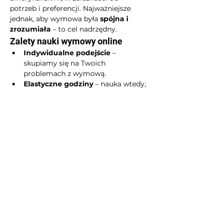
potrzeb i preferencji. Najważniejsze 
jednak, aby wymowa była 
spójna i 
zrozumiała
 – to cel nadrzędny.
Zalety nauki wymowy online
Indywidualne podejście
 – 
skupiamy się na Twoich 
problemach z wymową.
Elastyczne godziny
 – nauka wtedy, 
kiedy Ci wygodnie.
Nagrania i materiały audio
 – 
możliwość powtarzania między 
lekcjami.
Natychmiastowa korekta
 – lektor 
od razu wskazuje błędy i poprawne 
formy.
Praktyka w dialogach
 – wymowa 
ćwiczona w realnych rozmowach.
Jakie korzyści daje poprawa 
wymowy?
łatwiejsze rozmowy w pracy i 