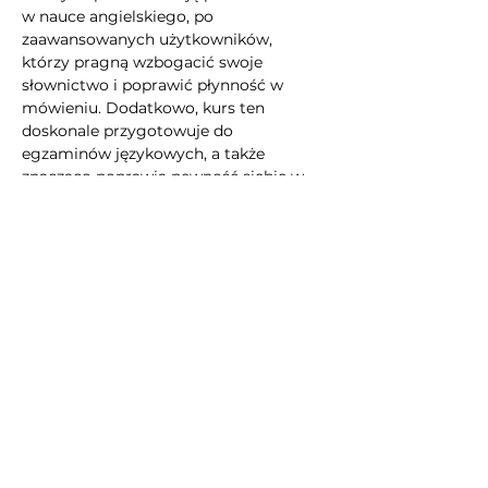
w nauce angielskiego, po 
zaawansowanych użytkowników, 
którzy pragną wzbogacić swoje 
słownictwo i poprawić płynność w 
mówieniu. Dodatkowo, kurs ten 
doskonale przygotowuje do 
egzaminów językowych, a także 
znacząco poprawia pewność siebie w 
rozmowach, co jest niezwykle ważne w 
kontekście zawodowym oraz 
osobistym.
Nie czekaj dłużej i zobacz 
lekcje 
angielskiego online
— wybierz kurs, 
który pozwoli Ci na natychmiastowe 
wykorzystanie nowego słownictwa w 
praktyce. To doskonała okazja, aby 
wzbogacić swoje umiejętności 
językowe i otworzyć się na nowe 
możliwości, które przynosi znajomość 
angielskiego.
📞 Skontaktuj się z nami pod numerem: 