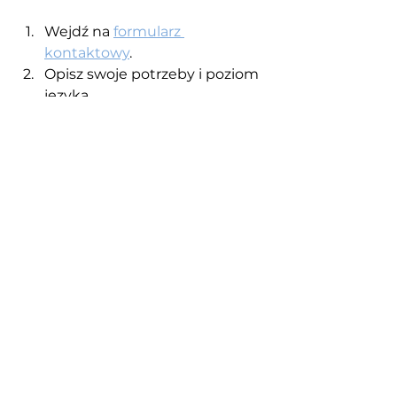
Wejdź na 
formularz 
kontaktowy
.
Opisz swoje potrzeby i poziom 
języka.
Umów się na lekcję próbną i 
sprawdź, czy kurs jest dla 
Ciebie.
Angielski Online – Nauka 
angielskiego przez Internet
 to 
najlepszy sposób, by w krótkim 
czasie zbudować pewność siebie i 
umiejętność swobodnej 
komunikacji. 
Wybierz kurs idealny dla siebie i 
rozpocznij swoją przygodę już dziś!
📩 
Zapisz się na kursy online