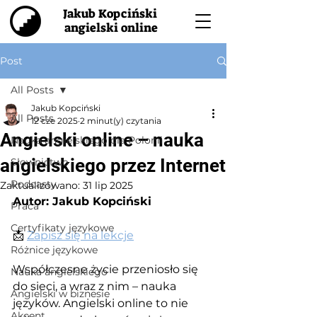
Jakub Kopciński
angielski online
Post
All Posts
Jakub Kopciński
All Posts
12 cze 2025
2 minut(y) czytania
Angielski online – nauka
Nauka angielskiego dla Polonii
angielskiego przez Internet
Słownictwo
Podcasty
Zaktualizowano:
31 lip 2025
Autor: Jakub Kopciński
Praca
Certyfikaty językowe
📩 
Zapisz się na lekcje
Różnice językowe
Współczesne życie przeniosło się 
Nauka angielskiego
do sieci, a wraz z nim – nauka 
Angielski w biznesie
języków. Angielski online to nie 
Akcent